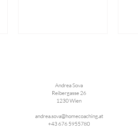
Andrea Sova
Einrichten mit Herbstfarben
Der 
Reibergasse 26
1230
Wien
andrea.sova@homecoaching.at
+43 676 5955780