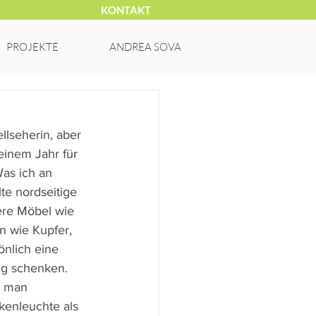
KONTAKT
PROJEKTE
ANDREA SOVA
ellseherin, aber 
einem Jahr für 
as ich an 
e nordseitige 
lere Möbel wie 
n wie Kupfer, 
nlich eine 
ng schenken. 
n man 
kenleuchte als 