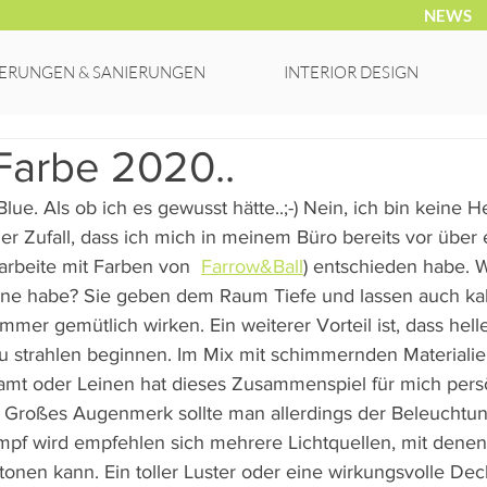
NEWS
ERUNGEN & SANIERUNGEN
INTERIOR DESIGN
Farbe 2020..
 Blue. Als ob ich es gewusst hätte..;-) Nein, ich bin keine H
iger Zufall, dass ich mich in meinem Büro bereits vor über 
arbeite mit Farben von  
Farrow&Ball
) entschieden habe. W
ne habe? Sie geben dem Raum Tiefe und lassen auch kalt
mmer gemütlich wirken. Ein weiterer Vorteil ist, dass hel
u strahlen beginnen. Im Mix mit schimmernden Materialie
mt oder Leinen hat dieses Zusammenspiel für mich persö
. Großes Augenmerk sollte man allerdings der Beleuchtu
mpf wird empfehlen sich mehrere Lichtquellen, mit dene
onen kann. Ein toller Luster oder eine wirkungsvolle Dec