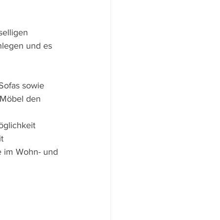
elligen 
hlegen und es 
 Sofas sowie 
 Möbel den 
glichkeit 
t 
e im Wohn- und 