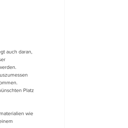
egt auch daran, 
ser 
werden. 
 auszumessen 
ekommen.
wünschten Platz 
aterialien wie 
 einem 