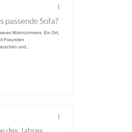
as passende Sofa?
nseres Wohnzimmers. Ein Ort,
mit Freunden
uschen und...
e des Jahres